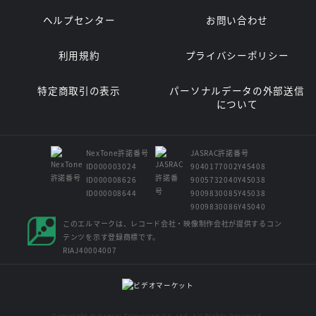
ヘルプセンター
お問い合わせ
利用規約
プライバシーポリシー
特定商取引の表示
パーソナルデータの外部送信
について
NexTone許諾番号
JASRAC許諾番号
ID000003024
9040177002Y45408
ID000008626
9005732040Y45038
ID000008644
9009830085Y45038
9009830086Y45040
このエルマークは、レコード会社・映像制作会社が提供するコン
テンツを示す登録商標です。
RIAJ40004007