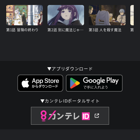
第1話 冒険の終わり
第2話 別に魔法じゃなくたって…
第3話 人を殺す魔法
第4話
▼アプリダウンロード
▼カンテレIDポータルサイト