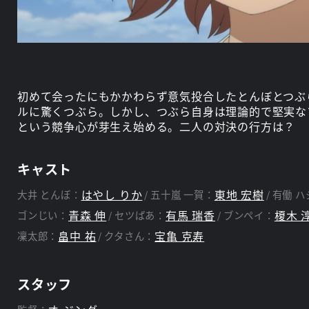
初めて会ったにもかかわらず意気投合したとんぼとつぶ
ルに驚くつぶら。しかし、つぶら自身は理論的で堅実な
という競争心が芽生え始める。二人の対決の行方は？
キャスト
はやし りか
東地 宏樹
大井 とんぼ：
五十嵐 一賀：
有働 ハ
青森 伸
有馬 瑞香
榎木 
ゴンじい：
セツばあ：
ブンペイ：
畠中 祐
宝亀 克寿
凜太郎：
クタさん：
スタッフ