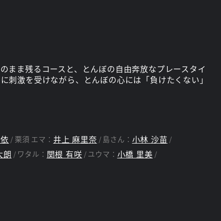
のまま残るコースと、とんぼの自由奔放なプレースタイ
ルに刺激を受けながら、とんぼの心には「負けたくない」
由依
井上 麻里奈
小林 沙苗
栗須 エマ：
島さん：
太朗
関根 有咲
小橋 里美
ワタル：
ユウマ：