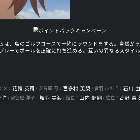
らは、島のゴルフコースで一緒にラウンドをする。自然がそ
プレーでボールを正確に打ち進める。互いの異なるスタイ
花輪 英司
喜多村 英梨
石川 
ジメ：
安谷屋 円：
音羽 ひのき：
淳弥
舞羽 美海
山内 健嗣
高野 憲
安谷屋 洋子：
館長：
駐在：