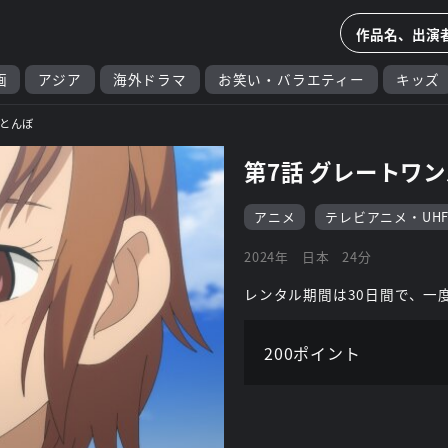
画
アジア
海外ドラマ
お笑い・バラエティー
キッズ
とんぼ
第7話 グレートワ
アニメ
テレビアニメ・UH
2024年
日本
24分
レンタル期間は30日間で、一
200ポイント