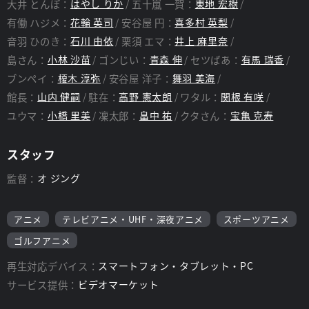
大井 とんぼ：
はやし りか
五十嵐 一賀：
東地 宏樹
有働 ハジメ：
花輪 英司
安谷屋 円：
喜多村 英梨
音羽 ひのき：
石川 由依
栗須 エマ：
井上 麻里奈
島さん：
小林 沙苗
ゴンじい：
青森 伸
セツばあ：
有馬 瑞香
ブンペイ：
榎木 淳弥
安谷屋 洋子：
舞羽 美海
館長：
山内 健嗣
駐在：
高野 憲太朗
ワタル：
関根 有咲
ユウマ：
小橋 里美
凜太郎：
畠中 祐
クタさん：
宝亀 克寿
スタッフ
監督：
オ ジング
アニメ
テレビアニメ・UHF・深夜アニメ
スポーツアニメ
ゴルフアニメ
再生対応デバイス：
スマートフォン・タブレット・PC
サービス提供：
ビデオマーケット