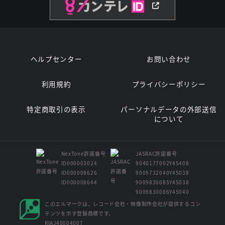
ヘルプセンター
お問い合わせ
利用規約
プライバシーポリシー
特定商取引の表示
パーソナルデータの外部送信
について
NexTone許諾番号
JASRAC許諾番号
ID000003024
9040177002Y45408
ID000008626
9005732040Y45038
ID000008644
9009830085Y45038
9009830086Y45040
このエルマークは、レコード会社・映像制作会社が提供するコン
テンツを示す登録商標です。
RIAJ40004007