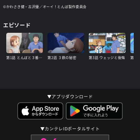
©かわさき健・古沢優／オーイ！とんぼ製作委員会
エピソード
第1話 とんぼと３番アイアン
第2話 ３鉄の秘密
第3話 ウェッジと後悔
第4
▼アプリダウンロード
▼カンテレIDポータルサイト