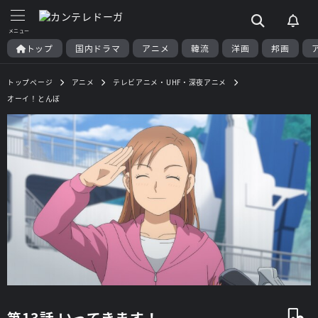
トップ
国内ドラマ
アニメ
韓流
洋画
邦画
トップページ
アニメ
テレビアニメ・UHF・深夜アニメ
オーイ！とんぼ
第13話 いってきます！