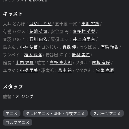
キャスト
大井 とんぼ：
はやし りか
五十嵐 一賀：
東地 宏樹
有働 ハジメ：
花輪 英司
安谷屋 円：
喜多村 英梨
音羽 ひのき：
石川 由依
栗須 エマ：
井上 麻里奈
島さん：
小林 沙苗
ゴンじい：
青森 伸
セツばあ：
有馬 瑞香
ブンペイ：
榎木 淳弥
安谷屋 洋子：
舞羽 美海
館長：
山内 健嗣
駐在：
高野 憲太朗
ワタル：
関根 有咲
ユウマ：
小橋 里美
凜太郎：
畠中 祐
クタさん：
宝亀 克寿
スタッフ
監督：
オ ジング
アニメ
テレビアニメ・UHF・深夜アニメ
スポーツアニメ
ゴルフアニメ