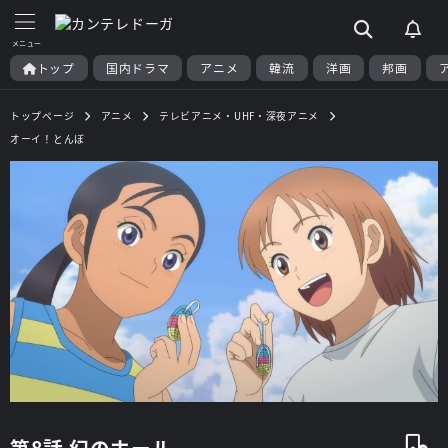
トップ
国内ドラマ
アニメ
韓流
洋画
邦画
トップページ
アニメ
テレビアニメ・UHF・深夜アニメ
オーイ！とんぼ
第8話 幻のホール