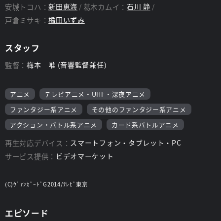
安城トコハ：
新田恵海
葛木カムイ：
石川 静
戸倉ミサキ：
橘田いずみ
スタッフ
監督：
梅本 唯 (音響監督兼任)
アニメ
テレビアニメ・UHF・深夜アニメ
ファンタジー系アニメ
その他のファンタジー系アニメ
アクション・バトル系アニメ
カード系バトルアニメ
再生対応デバイス：
スマートフォン・タブレット・PC
サービス提供：
ビデオマーケット
(C)ｳﾞｧﾝｶﾞｰﾄﾞG2014/ﾃﾚﾋﾞ東京
エピソード