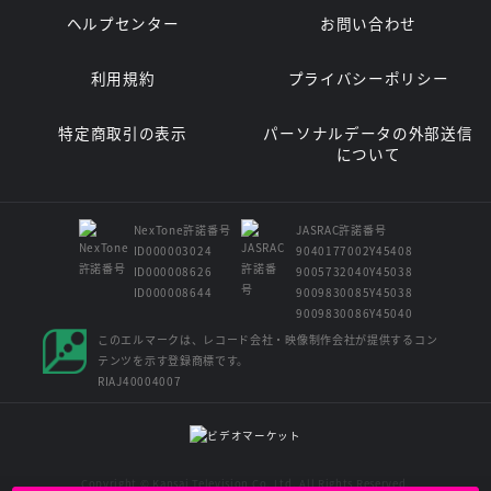
ヘルプセンター
お問い合わせ
利用規約
プライバシーポリシー
特定商取引の表示
パーソナルデータの外部送信
について
NexTone許諾番号
JASRAC許諾番号
ID000003024
9040177002Y45408
ID000008626
9005732040Y45038
ID000008644
9009830085Y45038
9009830086Y45040
このエルマークは、レコード会社・映像制作会社が提供するコン
テンツを示す登録商標です。
RIAJ40004007
Copyright © Kansai Television Co. Ltd. All Rights Reserved.