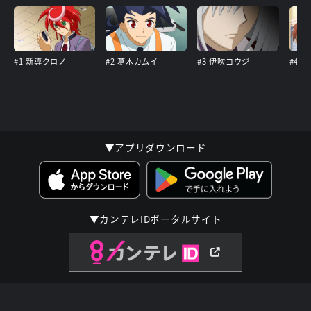
#1 新導クロノ
#2 葛木カムイ
#3 伊吹コウジ
#4 
▼アプリダウンロード
▼カンテレIDポータルサイト