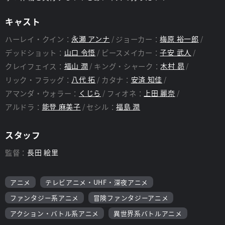
キャスト
ハーレイ・クイン：
永瀬 アンナ
ジョーカー：
梅原 裕一郎
デッドショット：
山口 令悟
ピースメイカー：
子安 武人
クレイフェイス：
福山 潤
キング・シャーク：
木村 昴
リック・フラッグ：
八代 拓
カタナ：
安済 知佳
アマンダ・ウォラー：
くじら
フィオネ：
上田 麗奈
アルドラ：
能登 麻美子
セシル：
福島 潤
スタッフ
監督：
長田 絵里
アニメ
テレビアニメ・UHF・深夜アニメ
ファンタジー系アニメ
冒険ファンタジーアニメ
アクション・バトル系アニメ
異世界系バトルアニメ