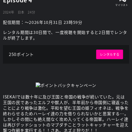
2024年
日本
24分
配信期間：～2026年10月31日 23時59分
レンタル期間は30日間で、一度視聴を開始すると2日間でレンタ
ルが終了します。
250ポイント
レンタルする
ISEKAIでは数十年に及び王国と帝国の戦争が続いていた。元は
王国の民であったエルフや獣人が、半年前から帝国側に寝返った
ことにより戦争は激化。平和を望む王国の姫フィオネは、戦争を
終わらせるためハーレイ達の力を借りられないかと思案する…。
しかしその間にも絶え間なく攻め入ってくる帝国軍。ハーレイ達
は再びデッドショットのマブダチことラットキャッチャーを迎え
撃つ作戦を実行する！！さあ、ネズミ狩りだ！！