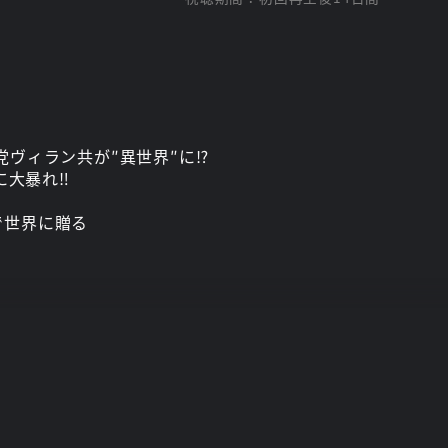
党ヴィラン共が″異世界″に⁉
に大暴れ‼
で世界に贈る
務のため、ハーレイ・クイン、デッドショット、ピースメイカ
ートによって繋がった剣と魔法の世界、オークが闊歩しドラゴン
、王国の兵隊に捕まり監獄送りに。