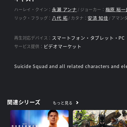
タイムリミットが迫るハーレイ達。
女王アルドラとの交渉の末、掴み取った解放の条件は
永瀬 アンナ
梅原 裕一
ハーレイ・クイン：
ジョーカー：
NO CHOICE ！！自由を得るため…ハーレイ達
八代 拓
安済 知佳
リック・フラッグ：
カタナ：
アマン
逃げても即死！任務失敗でも即死！
命懸けのミッションを背負ったハーレイ達はこのISE
決死の特殊部隊＝スーサイド・スクワッドのド派手な
スマートフォン・タブレット・PC
再生対応デバイス：
LET'S PARTY！！
ビデオマーケット
サービス提供：
スタッフ
Suicide Squad and all related characters and 
長田 絵里
監督：
関連シリーズ
もっと見る