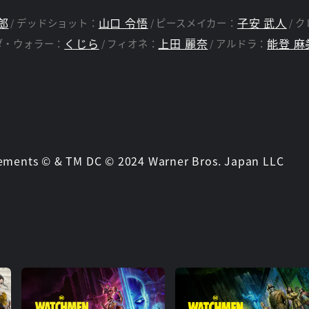
″敵対する帝国軍の征圧″。
郎
山口 令悟
子安 武人
デッドショット：
ピースメイカー：
ク
はファンタスティックでデンジャラスな戦地へ向かう！！
くじら
上田 麗奈
能登 麻
ダ・ウォラー：
フィオネ：
アルドラ：
KAIを生き抜くことができるのか！？
”暴”険譚が今、幕を開ける！
elements © & TM DC © 2024 Warner Bros. Japan LLC