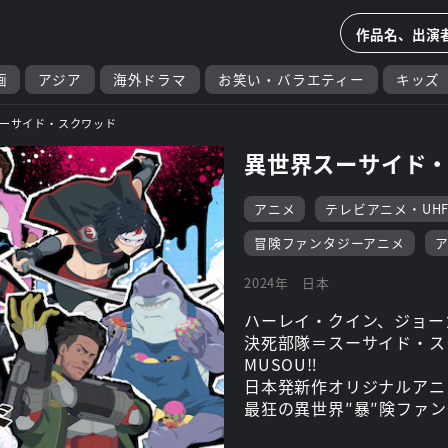
画
アジア
海外ドラマ
お笑い・バラエティー
キッズ
ーサイド・スクワッド
異世界スーサイド
アニメ
テレビアニメ・UH
冒険ファンタジーアニメ
2024年
日本
ハーレイ・クイン、ジョー
決死部隊＝スーサイド・スク
MUSOU‼
日本発新作オリジナルアニ
最狂の異世界″暴″険ファ