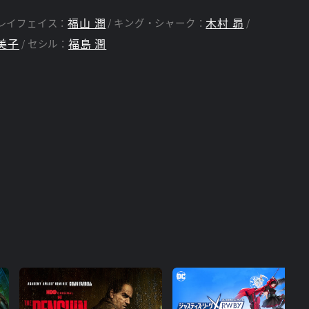
福山 潤
木村 昴
レイフェイス：
キング・シャーク：
美子
福島 潤
セシル：