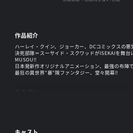
作品紹介
ハーレイ・クイン、ジョーカー、DCコミックスの悪
決死部隊＝スーサイド・スクワッドがISEKAIを舞台
MUSOU‼
日本発新作オリジナルアニメーション、最強の布陣
最狂の異世界″暴″険ファンタジー、堂々開幕‼
あらすじ
犯罪都市、ゴッサム・シティ。
A.R.G.U.S長官のアマンダ・ウォラーはある任
ムの極悪悪党（ヴィラン）共が送りこまれたのは、ゲ
ISEKAI到着直後から暴走するハーレイ達だったが
首に装着された爆弾の爆発まであと72時間…。
キャスト