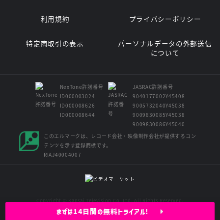
利用規約
プライバシーポリシー
特定商取引の表示
パーソナルデータの外部送信
について
NexTone許諾番号
JASRAC許諾番号
ID000003024
9040177002Y45408
ID000008626
9005732040Y45038
ID000008644
9009830085Y45038
9009830086Y45040
このエルマークは、レコード会社・映像制作会社が提供するコン
テンツを示す登録商標です。
RIAJ40004007
Copyright © Kansai Television Co. Ltd. All Rights Reserved.
まずは14日間の無料トライアル!