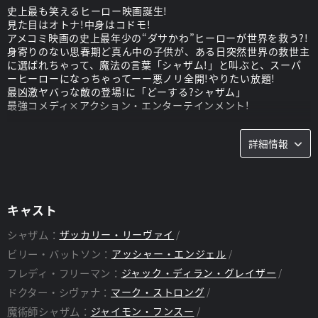
史上最も笑えるヒーロー映画誕生!
見た目はオトナ!中身はコドモ!
アメコミ映画の史上最年少の“ダサかわ”ヒーローが世界を救う?!
身寄りのない思春期ど真ん中の子供が、ある日突然世界の救世主
に選ばれちゃって、魔法の言葉「シャザム!」と叫ぶと、スーパ
ーヒーローになっちゃってーー悪ノリ全開!やりたい放題!
最凶激ヤバっな敵の登場!に「どーする?シャザム」
最強コメディ×アクション・エンターテインメント!
詳細情報
あらすじ
“誰もがハマる、鉄板のおもしろさ”
“絶対に破られない魔法。それが『シャザム!』”
キャスト
ビリー・バットソン(アッシャー・エンジェル)は都会でたくまし
く生きる14歳の少年。
シャザム：
ザッカリー・リーヴァイ
ビリーは魔法の言葉を叫ぶと、大人の体のスーパーヒーロー、シ
ビリー・バットソン：
アッシャー・エンジェル
ャザム!(ザッカリー・リーヴァイ)に変身できる。
そんな力に目覚めた彼に、挑戦状を叩きつけてきたのが邪悪なド
フレディ・フリーマン：
ジャック・ディラン・グレイザー
クター・シヴァナ(マーク・ストロング)だった。
ドクター・シヴァナ：
マーク・ストロング
魔術師シャザム：
ジャイモン・フンスー
スタッフ