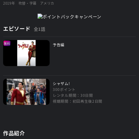
2019年
吹替・字幕
アメリカ
エピソード
全1話
無料
予告編
シャザム!
300ポイント
レンタル期間：30日間
視聴期間：初回再生後2日間
作品紹介