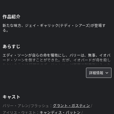
作品紹介
新たな味方、ジェイ・ギャリック(テディ・シアーズ)が登場す
る。
あらすじ
エディ・ソーンが自らの命を犠牲にし、バリーは、無事、イオバ
ード・ソーンを倒すことができた。だが、イオバードが母を殺し
たということは証明できず、父ヘンリーは冤罪で刑務所に入った
ままだ。そして、新たな味方、ジェイ・ギャリック(テディ・シ
詳細情報
アーズ)が登場する。彼は、特異点によって別の世界への入り口
が開き、ズームという恐ろしい敵がやって来ることをバリーたち
に伝えるのだった。
スタッフ
キャスト
監督：
デヴィッド・ナッター
バリー・アレン/フラッシュ：
グラント・ガスティン
アイリス・ウェスト：
キャンディス・パットン