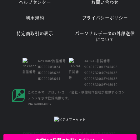
ヘルプセンター
お問い合わせ
利用規約
プライバシーポリシー
特定商取引の表示
パーソナルデータの外部送信
について
NexTone許諾番号
JASRAC許諾番号
ID000003024
9040177002Y45408
ID000008626
9005732040Y45038
ID000008644
9009830085Y45038
9009830086Y45040
このエルマークは、レコード会社・映像制作会社が提供するコン
テンツを示す登録商標です。
RIAJ40004007
Copyright © Kansai Television Co. Ltd. All Rights Reserved.