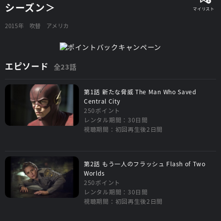
シーズン＞
2015年
吹替
アメリカ
エピソード
全23話
第1話 新たな脅威 The Man Who Saved
Central City
250ポイント
レンタル期間：30日間
視聴期間：初回再生後2日間
第2話 もう一人のフラッシュ Flash of Two
Worlds
250ポイント
レンタル期間：30日間
視聴期間：初回再生後2日間