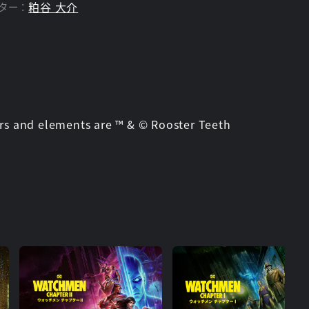
粕谷 大介
ター：
rs and elements are ™ & © Rooster Teeth