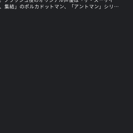
党、集結」のポルカドットマン、「アントマン」シリー
ャラを演じるデビッド・ダスマルチャン。チーム
t 1」、webシリーズの最強メンバーが続投！