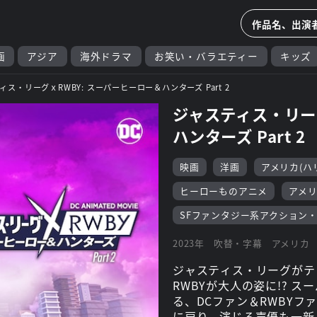
画
アジア
海外ドラマ
お笑い・バラエティー
キッズ
ィス・リーグｘRWBY: スーパーヒーロー＆ハンターズ Part 2
ジャスティス・リー
ハンターズ Part 2
映画
洋画
アメリカ(ハ
ヒーローものアニメ
アメ
SFファンタジー系アクション
2023年
吹替・字幕
アメリカ
ジャスティス・リーグがティ
RWBYが大人の姿に!? 
る、DCファン＆RWBYフ
に戻り、演じる声優も一新