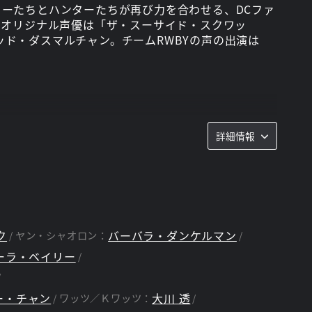
ーローたちとハンターたちが再び力を合わせる、DCファ
のオリジナル声優は「ザ・スーサイド・スクワッ
ド・ダスマルチャン。チームRWBYの声の出演は
ィン
詳細情報
ク
バーバラ・ダンケルマン
ヤン・シャオロン：
ーラ・ベイリー
ー・チャン
大川 透
ワッツ／Ｋワッツ：