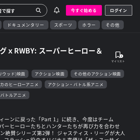
今すぐ始める
ログイン
ドキュメンタリー
スポーツ
ホラー
その他
グｘRWBY: スーパーヒーロー＆
リウッド)映画
アクション映画
その他のアクション映画
リカのヒーローアニメ
アクション・バトル系アニメ
・バトルアニメ
ーンに戻った「Part 1」に続き、今度はチーム
スーパーヒーローたちとハンターたちが再び力を合わせ
ァン絶賛シリーズ第2弾！ ジャスティス・リーグが大人
。フラッシュ役のオリジナル声優は「ザ・スーサイ