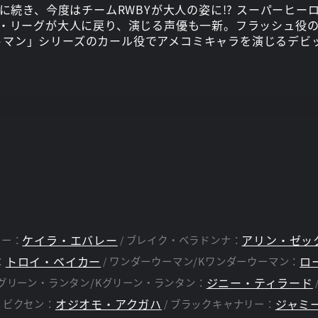
1」に続き、今度はチームRWBYが大人の姿に!? スーパーヒ
ィス・リーグが大人に戻り、演じる声優も一新。フラッシュ役
トマン」シリーズのカール役でアメコミキャラを演じるデビッ
ダスティン・マシューズ
メーガン・フィッツマーテ
脚本：
ケイラ・エバレー
アリン・ゼッ
ニー：
ブレイク・ベラドンナ：
トロイ・ベイカー
ロ
：
ワンダーウーマン/Kワンダーウーマン：
ジニー・ティラード
グリーン・ランタン/Kグリーン・ランタン：
オジオモ・アクガハ
ジャミ
ビクセン：
ブラックキャナリー：