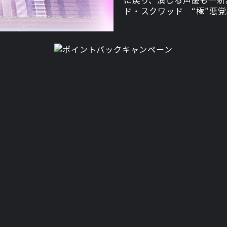
ド・スクワッド “極”悪
ズのカール役でアメコミキ
RWBYの声の出演は「Par