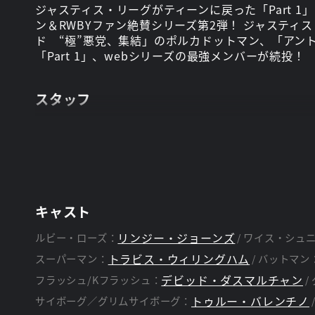
ジャスティス・リーグがティーンに戻った「Part 
ン＆RWBYファン絶賛シリーズ第2弾！ ジャステ
ド “極”悪党、集結」のポルカドットマン、「アン
「Part 1」、webシリーズの最強メンバーが続投！
スタッフ
ケリー・ショウクロス、イッサ・バディオラ、
監督：
キャスト
リンジー・ジョーンズ
ルビー・ローズ：
ワイス・シュ
トラビス・ウィリングハム
スーパーマン：
バットマン
デビッド・ダスマルチャン
フラッシュ/Kフラッシュ：
トゥルー・バレンチノ
サイボーグ／グリムサイボーグ：