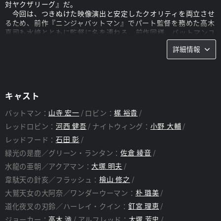
対ヤクザリーグ』だ。
今回は、つきぬけた映像演出と安定したクオリティを両立させ
るため、前作『ニンジャバットマン』でパート監督を務めた高木
真司も水﨑とともに監督に名を連ねる。前作同様、バットマンユ
ニバース、いや、DCユニバースへの深い造詣と愛情はそのまま
詳細情報
に、日本人クリエイターらしい味つけと前作以上にぶっ飛んだキ
レッキレの展開で、バットマンの大冒険を描く。
もちろん、大暴れするのはバットマンだけではない。『ニンジ
ャバットマン』でも活躍した4人のサイドキックたち（ロビン、
レッドロビン、ナイトウィング、レッドフード）がバットマンを
キャスト
サポートしつつ、それぞれの持ち味を生かしたアクションを展開
する。
バットマン：
山寺 宏一
ロビン：
梶 裕貴
さらに今回も、敵か味方か、ジョーカーとハーレイ・クインが
登場、物語をかき回してくれるところも見どころの一つだ。
レッドロビン：
河西 健吾
ナイトウィング：
小野 大輔
レッドフード：
石田 彰
○ジャスティスリーグが極道に！？ 衝撃の“ヤクザ”リーグ！
緑光の是鹿／グリーン・ランタン：
佐倉 綾音
バットマンファミリーの前に立ち塞がる恐るべき敵は、なんと
「もうひとつのジャスティス・リーグ」とも言える「ヤクザリー
水龍の亜朝／アクアマン：
大塚 明夫
グ」の超人たち。
韋駄天の針亥／フラッシュ：
檜山 修之
鷲の刺青に日本刀を手にしたワンダーウーマン、三度笠を被っ
た飛脚風フラッシュ、ねじり鉢巻に三又槍の漁師風アクアマン、
大鷲天女の大阿奈／ワンダーウーマン：
朴 璐美
緑の提灯を持った花魁風グリーン・ランタン、そして全身刺青に
道化夜叉の刃鈴／ハーレイ・クイン：
釘宮 理恵
サングラスと着流し姿のあの男が・・・。
ジョーカー：
高木 渉
アルフレッド：
大塚 芳忠
彼らは、ジャスティス・リーグの超人たちとまったく同じ能力