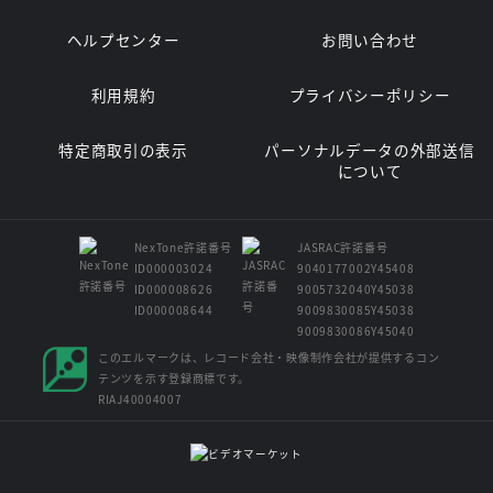
ヘルプセンター
お問い合わせ
利用規約
プライバシーポリシー
特定商取引の表示
パーソナルデータの外部送信
について
NexTone許諾番号
JASRAC許諾番号
ID000003024
9040177002Y45408
ID000008626
9005732040Y45038
ID000008644
9009830085Y45038
9009830086Y45040
このエルマークは、レコード会社・映像制作会社が提供するコン
テンツを示す登録商標です。
RIAJ40004007