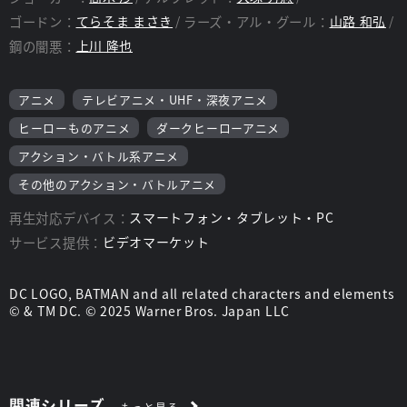
を持ちつつも、その中身はごりごりの「日本のヤクザ」。互いの
ゴードン：
てらそま まさき
ラーズ・アル・グール：
山路 和弘
縄張りをうかがい合い、暴力によって争う凶悪な連中だ。
鋼の闇悪：
上川 隆也
そんなヤクザリーグの面々に対し、バットマンは本来あるべき
「仁侠」の姿を体現するかのごとく、「弱きを助け、強きを挫
く」姿勢で一世一代の大喧嘩を仕掛ける。ある種日本独特のヒー
アニメ
テレビアニメ・UHF・深夜アニメ
ロー観である「仁侠道」を、アメリカの典型的なビジランテ型ヒ
ーロー、バットマンに体現させる。それが今回のストーリーの大
ヒーローものアニメ
ダークヒーローアニメ
きな特徴であり、おもしろさだ。
アクション・バトル系アニメ
○妥協は死！ 全編ハイテンションかつゴージャスな映像世界！
その他のアクション・バトルアニメ
この奇想天外なストーリーを超ハイ・クオリティの作画と演出
で見せてくれるのが、『妥協は死』を社訓に掲げ、常にハイクオ
再生対応デバイス：
スマートフォン・タブレット・PC
リティな映像作品を作り続けているアニメーションスタジオ・神
風動画だ。それこそまったく妥協することなく、息もつかせぬ勢
サービス提供：
ビデオマーケット
いで冒頭から結末まで全編高密度の超絶アクションを展開してみ
せる。
力なき正義は正義なき力には勝てない。一騎当千、それぞれに
DC LOGO, BATMAN and all related characters and elements
強力な超能力を持つヤクザリーグの超人たちを相手に、何の超能
© & TM DC. © 2025 Warner Bros. Japan LLC
力も持たないクライムファイターであるバットマンたちが知恵と
勇気とガジェットで立ち向かっていく。次から次へと繰り出され
る奇抜なアイデアのつるべ打ちは、前作を凌ぐ強烈な映像体験ま
ちがいなし。
この凄まじい90分間の全力疾走を見逃すな！
関連シリーズ
もっと見る