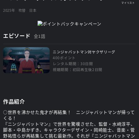
2025年
吹替
日本
エピソード
全1話
ニンジャバットマン対ヤクザリーグ
400ポイント
レンタル期間：30日間
視聴期間：初回再生後2日間
作品紹介
○世界を沸かせた鬼才が再結集！ ニンジャバットマンが帰って
くる！
『ニンジャバットマン』で世界を驚嘆させた、監督・水﨑淳平、
脚本・中島かずき、キャラクターデザイン・岡崎能士、音楽・菅
野祐悟らが再結集して挑む最新作。それが『ニンジャバットマン