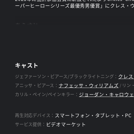
ーパーヒーローシリーズ最優秀男優賞」にクレス・ウ
あらすじ
ジェファーソン・ピアース(クレス・ウィリアムズ)
た、ブラックライトニングとして、電撃を自在に操
アニッサ・ピアース(ナフェッサ・ウィリアムズ)だ
れるスーパーヒーローでもある。彼女は息を止めて
ファー・ピアース(チャイナ・アン・マクレイン)。
キャスト
発し、ライトニングとして知られる彼女は、アニッサ
の元妻だが、2人は娘たちの親としての役割を分け
クレス
ジェファーソン・ピアース/ブラックライトニング：
ース一家は、荒廃した街フリーランドを救うために、
ナフェッサ・ウィリアムズ
アニッサ・ピアース：
リン
ドン”・ジョーンズ3世)と戦っている。政府による
ジョーダン・キャロウ
カリル・ペイン/ペインキラー：
なマルコビアのターゲットになってしまう。だが強力
ヒューマンの戦士ペインキラー(キャロウェイ)こと
スマートフォン・タブレット・PC
再生対応デバイス：
ビデオマーケット
サービス提供：