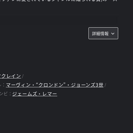
詳細情報
れる教育者であり、2人の娘を持つ父親である彼はま
顔を持つ者はジェファーソンだけではない。彼の長女
活動家でもある。そして同時に、サンダーとして知ら
を持っている。そして、ジェファーソンの次女ジェニ
気はない、勝気な高校生だ。体から電気エネルギーを
ート(クリスティーン・アダムス)はジェファーソン
る。リンはメタヒューマンの治療薬の専門家だ。ピア
マクレイン
高い犯罪者トビアス・ホエール(マーヴィン・“クロン
マーヴィン・“クロンドン”・ジョーンズ3世
ル：
グの密売問題に悩まされているフリーランドは、危険
ジェームズ・レマー
ンビ：
のピーター・ギャンビ(ジェームズ・レマー)とメタ