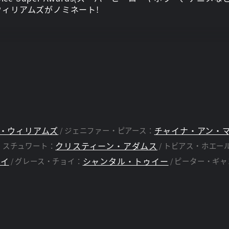
ィリアムズがノミネート!
は多くの顔を持つ男だ。元オリンピック選手であり、尊敬さ
る能力でフリーランドを守っている。しかし、能力と複数の
。彼女は医学生であり、アルバイト教師であり、熱心な社会
いる限り、そのスーパーパワーをどこまでも強められる能力
彼女は父親の運動能力を受け継ぎながらもアスリートになる
やジェファーソン以上の能力を秘めている。リン・スチュワ
合っているだけでなく、離婚したいまでも深く愛し合ってい
・ウィリアムズ
チャイナ・アン・
ジェニファー・ピアース：
100(ワンハンドレッド)と自称する犯罪組織、そして悪名
クリスティーン・アダムス
・スチュワート：
トビアス・ホエー
人体実験問題と、メタヒューマンと中毒を作り出したドラッ
ェイ
シャンタル・トゥイー
グレース・チョイ：
ピーター・ギャ
な仲間もいる。ジェファーソンの父親代わりで元秘密情報員
カリル・ペインだ。