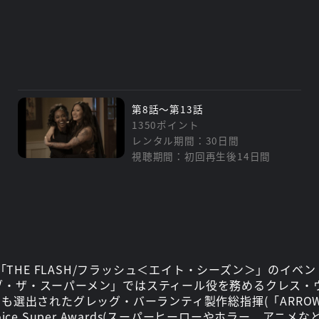
第8話～第13話
1350ポイント
レンタル期間：30日間
視聴期間：初回再生後14日間
、「THE FLASH/フラッシュ＜エイト・シーズン＞」のイ
・ザ・スーパーメン」ではスティール役を務めるクレス・ウ
”にも選出されたグレッグ・バーランティ製作総指揮(「ARROW/
Choice Super Awards(スーパーヒーローやホラー