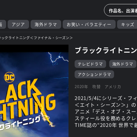
画
アジア
海外ドラマ
お笑い・バラエティー
キッズ
ラックライトニング＜ファイナル・シーズン＞
ブラックライトニ
テレビドラマ
海外ドラマ
アクションドラマ
2020年
吹替
アメリカ
2021/5/4にシリーズ・
＜エイト・シーズン＞」の
アニメ「デス・オブ・スー
スティール役を務めるクレ
TIME誌の“2020年 世
ーランティ製作総指揮(「ARR