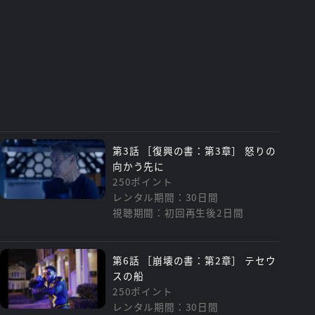
たよりCritics' Choice Super Awards(スーパ
メなどファンに愛されているジャンルに贈られる賞)
ーズ最優秀男優賞」にクレス・ウィリアムズがノミネ
第3話 ［復興の書：第3章］ 怒りの
向かう先に
250ポイント
レンタル期間：30日間
視聴期間：初回再生後2日間
第6話 ［崩壊の書：第2章］ テセウ
スの船
250ポイント
レンタル期間：30日間