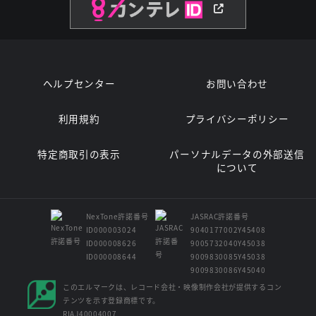
ヘルプセンター
お問い合わせ
利用規約
プライバシーポリシー
特定商取引の表示
パーソナルデータの外部送信
について
NexTone許諾番号
JASRAC許諾番号
ID000003024
9040177002Y45408
ID000008626
9005732040Y45038
ID000008644
9009830085Y45038
9009830086Y45040
このエルマークは、レコード会社・映像制作会社が提供するコン
テンツを示す登録商標です。
RIAJ40004007