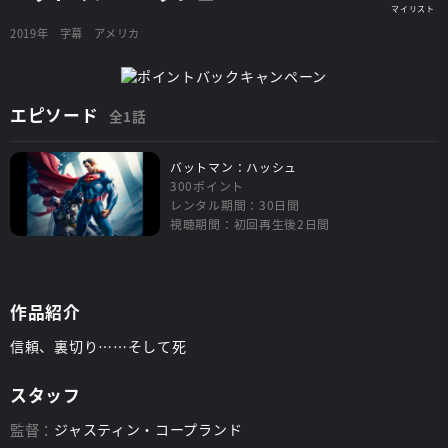
2019年
字幕
アメリカ
エピソード
全1話
バットマン：ハッシュ
300ポイント
レンタル期間：30日間
視聴期間：初回再生後2日間
作品紹介
信頼、裏切り……そして死
スタッフ
監督：
ジャスティン・コープランド