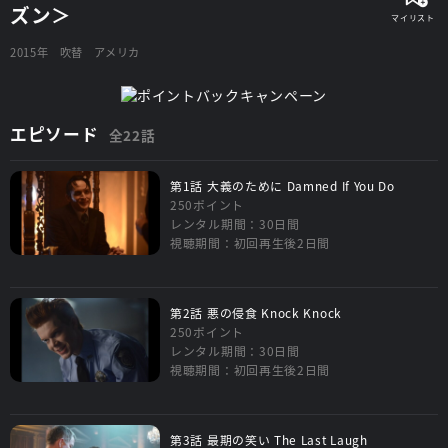
ズン＞
2015年
吹替
アメリカ
エピソード
全22話
第1話 大義のために Damned If You Do
250ポイント
レンタル期間：30日間
視聴期間：初回再生後2日間
第2話 悪の侵食 Knock Knock
250ポイント
レンタル期間：30日間
視聴期間：初回再生後2日間
第3話 最期の笑い The Last Laugh