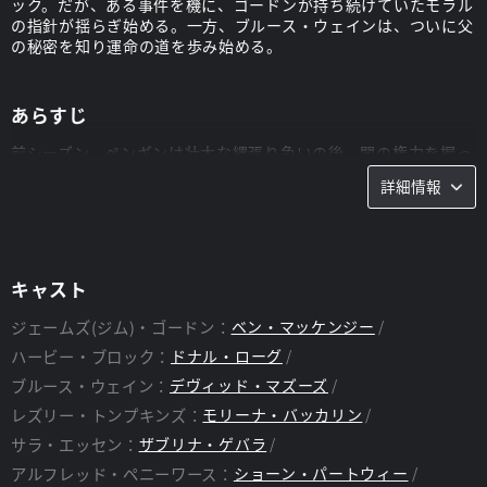
ック。だが、ある事件を機に、ゴードンが持ち続けていたモラル
の指針が揺らぎ始める。一方、ブルース・ウェインは、ついに父
の秘密を知り運命の道を歩み始める。
あらすじ
前シーズン、ペンギンは壮大な縄張り争いの後、闇の権力を握っ
た。今シーズン、ニグマは市警の検視官から錯乱状態のヴィラン
詳細情報
へと変貌し、セリーナは犯罪者となり、バーバラは精神的な危機
に陥る。そんな中、街に、救世主のような企業家テオ・ギャラバ
ンと、妹のタビサが登場する。だが、しだいに影響力を強める彼
らには、何世紀にも渡る秘められた親族の確執があった。
キャスト
ジェームズ(ジム)・ゴードン：
ベン・マッケンジー
ハービー・ブロック：
ドナル・ローグ
ブルース・ウェイン：
デヴィッド・マズーズ
レズリー・トンプキンズ：
モリーナ・バッカリン
サラ・エッセン：
ザブリナ・ゲバラ
アルフレッド・ペニーワース：
ショーン・パートウィー