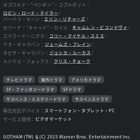
オズワルド・“ペンギン”・コブルポット：
ロビン・ロード・テイラー
バーバラ・キーン：
エリン・リチャーズ
セリーナ・“キャット”・カイル：
キャムレン・ビコンドヴァ
エドワード・ニグマ：
コリー・マイケル・スミス
テオ・ギャラバン：
ジェームズ・フレイン
タビサ・ギャラバン：
ジェシカ・ルーカス
ルシウス・フォックス：
クリス・チョーク
テレビドラマ
海外ドラマ
アメリカドラマ
SF・ファンタジードラマ
SFドラマ
サスペンス・ミステリードラマ
サスペンスドラマ
再生対応デバイス：
スマートフォン・タブレット・PC
サービス提供：
ビデオマーケット
GOTHAM (TM) ＆(C) 2015 Warner Bros. Entertainment Inc.