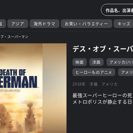
画
アジア
海外ドラマ
お笑い・バラエティー
キッズ
オブ・スーパーマン
デス・オブ・スー
映画
洋画
アメリカ(ハ
ヒーローものアニメ
アメ
2018年
字幕
アメリカ
最強スーパーヒーローの死
メトロポリスが静止する日