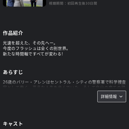
視聴期間：初回再生後30日間
作品紹介
光速を超えた、その先へー。
今度のフラッシュは全くの別世界。
新たな時間軸ですべてが変わる!
あらすじ
26歳のバリー・アレンはセントラル・シティの警察署で科学捜査
官として働く、平凡な人生を歩んでいた。そして自分の育ての親
ジョー・ウェスト刑事の娘であり、親友のアイリス・ウェストに
詳細情報
密かな恋心を抱いていた。実は15年前、バリーの母が殺され、
バリーの父ヘンリー・アレンがその容疑者として逮捕され、終身
刑を言い渡されたとき、バリーはウェストに引き取られたのだっ
た。だがバリーは、真犯人が自分の父ではなく、謎の“黄色いス
ーツの男”だとずっと言い続けてきた。そしてある日、STAR(ス
キャスト
ター)ラボの粒子加速器が大爆発し、雷に打たれたバリーはダー