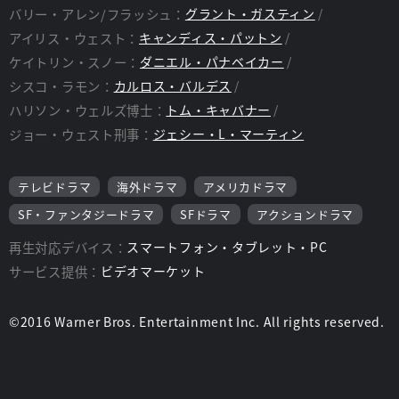
クマターの影響を受け、超スピードで動く能力を得て、世界一速
バリー・アレン/フラッシュ：
グラント・ガスティン
い男になる。だがその夜、特殊な能力を得たのはバリーだけでは
アイリス・ウェスト：
キャンディス・パットン
なかった。ダークマターはメタヒューマンをも生みだし、メタヒ
ューマンたちは、それぞれの特殊能力でセントラル・シティを破
ケイトリン・スノー：
ダニエル・パナベイカー
壊していく。バリーは、強大な脅威たちからセントラル・シティ
シスコ・ラモン：
カルロス・バルデス
の住民を守るため、ケイトリン・スノー、シスコ・ラモン、ウェ
ルズ博士など、新たに友人となったSTAR(スター)の研究員たち
ハリソン・ウェルズ博士：
トム・キャバナー
から支えられながら、フラッシュとしての道を歩み出す。そして
ジョー・ウェスト刑事：
ジェシー・L・マーティン
仲間たちの力を借りたバリーは、ついに“黄色いスーツの男”こと
リバース・フラッシュを倒す。だがリバース・フラッシュとの壮
絶な戦いで、時空に特異点ができてしまい、人類を脅威にさら
テレビドラマ
海外ドラマ
アメリカドラマ
す。
SF・ファンタジードラマ
SFドラマ
アクションドラマ
特異点によってセントラル・シティが滅びるのを無事防いだバリ
ーは、事態はこれ以上ひどくならないだろうと考える。だがジェ
再生対応デバイス：
スマートフォン・タブレット・PC
イ・ギャリックの登場で、特異点は異世界の地球、アース2への
サービス提供：
ビデオマーケット
入り口となっていたことが判明する。アース2はズームという俊
足で邪悪な男によって恐怖に覆われており、この恐ろしい男はバ
リーを倒すために、アース2のメタヒューマン軍団をアース1へ送
©2016 Warner Bros. Entertainment Inc. All rights reserved.
り込む。だがバリーは、かつての師匠であるウェルズ博士のアー
ス2でのドッペルゲンガーから予想外の援助を受ける。一方シス
コも粒子加速器のダークマターから影響を受けており、新たに得
た能力を受け入れていた。バリーはヒーローとして戦おうとする
が、愛する人たちの命を危険にさらしながら、自分の幸せを見つ