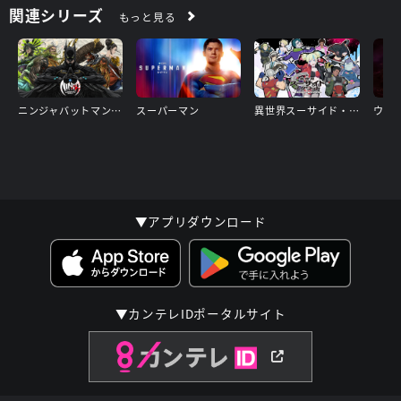
けようとすることの難しさに悩む。えん罪で終身刑になっていた
関連シリーズ
もっと見る
父のヘンリー・アレンが釈放され、彼と過ごすことで少し元気づ
けられるバリーだったが、目の前でズームにヘンリーを殺害さ
れ、精神の安定が崩れてしまう。
怒りで見境がなくなってしまったバリーは、知らぬ間にズームの
ニンジャバットマン対ヤクザリーグ
スーパーマン
異世界スーサイド・スクワッド
罠にはまっていくが、ズームの真の目的が“異世界にあるすべて
のアースを破壊する”ことだと見抜く。一世一代の走りをするバ
リーは、ついにズームより優位に立ち、彼を倒す。だが勝利を喜
べないバリーは、世界が震撼するような決断をする――彼は時空
を超えて過去へ戻ったのだ。母親が殺された夜に戻ったバリー
は、彼女がリバース・フラッシュに殺されるのを阻止し、自分の
これまでの過去を変えてしまう。そして同時に未来も変えてしま
▼アプリダウンロード
うのだった。
もし自分が欲しいものすべてが手に入れるなら、何を犠牲にする
だろうか? サード・シーズン第1話で、バリーは夢の生活をして
いる。両親が生きており、アイリス・ウェストをデートに誘った
▼カンテレIDポータルサイト
彼は、ついに普通の男としての人生を歩むことができる。キッド
フラッシュという新たな俊足の男が、セントラル・シティの平和
を守っているからだ。だが、バリーが過去に戻って未来を変える
前の記憶を忘れ始めた頃、リバース・フラッシュが現われて彼を
あざ笑う。バリーがこのまま異世界のアースに住み続けるのであ