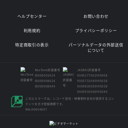
れば、バリーと彼の愛する人たちに深刻な影響が及ぶと警告して
きたのだ。前のアースでの記憶が薄れていくとともに、バリーの
能力も弱まっていくのだと言う。そして、大惨事が起きたとき、
ヘルプセンター
お問い合わせ
バリーは決断を下さなければならなくなる。今の世界でバリー・
アレンとして生きていくのか、それとも元の世界に戻ってフラッ
シュとして生きていくのか。
利用規約
プライバシーポリシー
特定商取引の表示
パーソナルデータの外部送信
について
NexTone許諾番号
JASRAC許諾番号
ID000003024
9040177002Y45408
ID000008626
9005732040Y45038
ID000008644
9009830085Y45038
9009830086Y45040
このエルマークは、レコード会社・映像制作会社が提供するコン
テンツを示す登録商標です。
RIAJ40004007