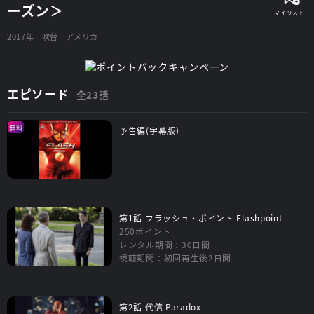
ーズン＞
2017年
吹替
アメリカ
エピソード
全23話
無料
予告編(字幕版)
第1話 フラッシュ・ポイント Flashpoint
250ポイント
レンタル期間：30日間
視聴期間：初回再生後2日間
第2話 代償 Paradox