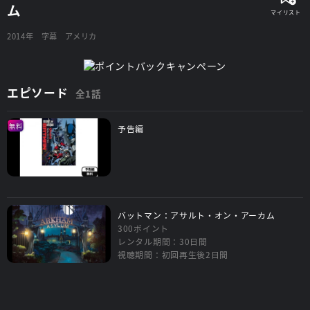
ム
2014年
字幕
アメリカ
エピソード
全1話
無料
予告編
バットマン：アサルト・オン・アーカム
300ポイント
レンタル期間：30日間
視聴期間：初回再生後2日間