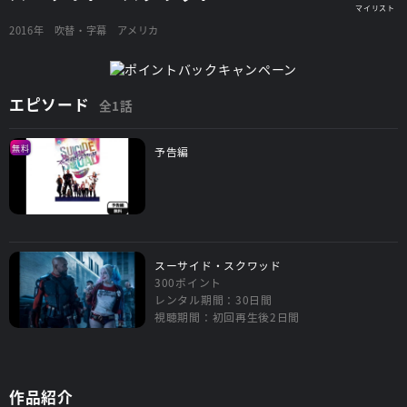
2016年
吹替・字幕
アメリカ
エピソード
全1話
無料
予告編
スーサイド・スクワッド
300ポイント
レンタル期間：30日間
視聴期間：初回再生後2日間
作品紹介