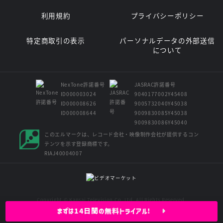
利用規約
プライバシーポリシー
特定商取引の表示
パーソナルデータの外部送信
について
NexTone許諾番号
JASRAC許諾番号
ID000003024
9040177002Y45408
ID000008626
9005732040Y45038
ID000008644
9009830085Y45038
9009830086Y45040
このエルマークは、レコード会社・映像制作会社が提供するコン
テンツを示す登録商標です。
RIAJ40004007
Copyright © Kansai Television Co. Ltd. All Rights Reserved.
まずは14日間の無料トライアル!