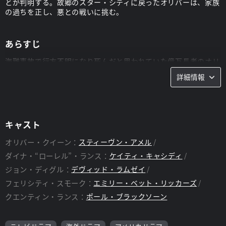
とが判明する。故郷のスター・シティに戻ったオリバーは、家族
の過ちを正し、悪との戦いに挑む。
あらすじ
海難事故で行方不明になり死んだと思われていた億万長者のオリ
バー・クイーン。だが5年後、彼は太平洋の孤島で生きていたこ
詳細情報
とが判明する。故郷のスター・シティに戻ったオリバーは、家族
の過ちを正し、悪との戦いに挑む。そして元軍人のジョン・ディ
グル、ITに精通したフェリシティ・スモーク、発明家のカーティ
ス・ホルト、ワイルド・ドッグことレネ・ラミレス、メタヒュー
マンのダイナ・ドレイクと共に、オリバーはグリーンアローとし
キャスト
てスター・シティを守る。セブンス・シーズンでは、オリバーの
限界が試される。オリバーとチーム・アローは、これまでの敵の
オリバー・クイーン：
スティーヴン・アメル
中で最も冷酷なヴィランに立ち向かうことになるからだ。オリバ
ダイナ・“ローレル”・ランス：
ケイティ・キャシディ
ーは、家族やチーム、また、彼のアイデンティティそのものに対
する償いをしようとする。そして、オリバーもチームも“本当の
ジョン・ディグル：
デヴィッド・ラムゼイ
ヒーローとは何か”を自らに問い続けるのだった。
フェリシティ・スモーク：
エミリー・ベット・リッカーズ
グリーンアローであることを世間に公表することを決意したオリ
クエンティン・ランス：
ポール・ブラックソーン
バーが、FBIに出頭し刑務所に入って5か月が過ぎる。その間、残
されたチームがスター・シティを守っていた。ディアスに逃げら
れた後、スラブサイド凶悪犯罪者用刑務所に収監されたオリバー