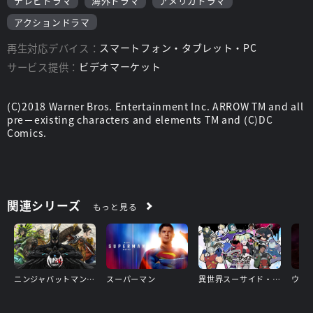
テレビドラマ
海外ドラマ
アメリカドラマ
は、別人のようになっていた。誰もが知っていたヒーローの面影
アクションドラマ
はなく、孤立して争いを避け、収監されてからずっと彼を愚弄
し、挑発してくる者たちを無視していた。家族のために刑期を短
再生対応デバイス：
スマートフォン・タブレット・PC
縮できるよう、できるだけ目立たないでいると決めていたオリバ
ーだったが、かつての敵に遭遇したことで、彼の決意のほどが試
サービス提供：
ビデオマーケット
されることになる。一方、ディグルとダイナはチームを離れてス
ーツを脱いでしまう。だが全員が従ったわけではない。ウィリア
ムの面倒をみると決めたフェリシティは、もう一度やり直そうと
(C)2018 Warner Bros. Entertainment Inc. ARROW TM and all
するが、かつての知り合いが現れたことで事態は複雑になってい
pre－existing characters and elements TM and (C)DC
く。
Comics.
関連シリーズ
もっと見る
ニンジャバットマン対ヤクザリーグ
スーパーマン
異世界スーサイド・スクワッド