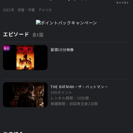
2021年
吹替・字幕
アメリカ
エピソード
全1話
無料
冒頭10分映像
THE BATMAN－ザ・バットマン－
300ポイント
レンタル期間：30日間
視聴期間：初回再生後2日間