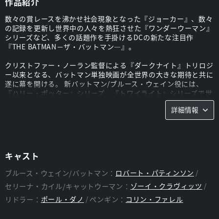
作品紹介
数々の賞レースを沸かせ社会現象となった『ジョーカー』、数々
の記録を更新し世界中の人々を熱狂させた『ワンダーウーマン』
シリーズなど、多くの話題作を手掛けるDCの新たな注目作
『THE BATMAN－ザ・バットマン―』。
クリストファー・ノーラン監督による『ダークナイト』トリロジ
ー以来となる、バットマン単独映画が全世界の大きな期待と共に
遂に幕を開ける。 新バットマン/ブルース・ウェイン役には、
『ハリー・ポッター』シリーズ、『トワイライト』シリーズで世
界中を虜にした後着実にキャリアを積み、難解ながら中毒性の高
詳細情報
い作風でリピーター続出の社会現象を巻き起こした『TENET テ
ネット』のロバート・パティンソンが大抜擢。マイケル・キート
ン、ジョージ・クルーニー、クリスチャン・ベール等、数々の名
優たちが作り上げたヒーローをどのように演じるか世界中の注目
が集まる。
キャスト
監督・脚本を務めるのは、J・J・エイブラムスのプロデュースと
ブルース・ウェイン/バットマン：
ロバート・パティンソン
して、その革新的な映像で世界中の度肝を抜いた『クローバーフ
ィールド/HAKAISHA』や、『猿の惑星:新世紀』『猿の惑星:聖戦
セリーナ・カイル/キャットウーマン：
ゾーイ・クラヴィッツ
記』でエモーショナルなドラマを描きSF映画の金字塔に新たな
リドラー：
ポール・ダノ
ペンギン：
コリン・ファレル
伝説を打ち立てたマット・リーブス。その他多くのキャラクター
の解釈を一新。ペンギン役に『ファンタスティック・ビーストと