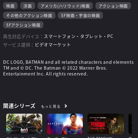
魔法使いの旅』、『ダンボ』のコリン・ファレル、リドラー役に
映画
洋画
アメリカ(ハリウッド)映画
アクション映画
『それでも夜は明ける』、『スイス・アーミー・マン』のポー
ル・ダノ、キャットウーマン役に『ファンタスティック・ビース
その他のアクション映画
SF映画・宇宙の映画
ト』シリーズのゾーイ・クラヴィッツ、カーマイン・ファルコン
SFアクション映画
役に『トランスフォーマー』シリーズのジョン・タトゥーロ、そ
してお馴染みのアルフレッド役とジェームズ・ゴードン役には、
再生対応デバイス：
スマートフォン・タブレット・PC
『猿の惑星』シリーズのアンディ・サーキス、『007/ノー・タイ
ム・トゥ・ダイ』のジェフリー・ライトがそれぞれ演じる。
サービス提供：
ビデオマーケット
DC LOGO, BATMAN and all related characters and elements
TM and © DC. The Batman © 2022 Warner Bros.
Entertainment Inc. All rights reserved.
関連シリーズ
もっと見る