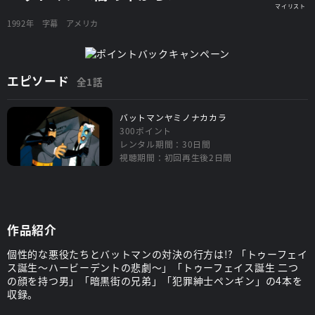
1992年
字幕
アメリカ
エピソード
全1話
バットマンヤミノナカカラ
300ポイント
レンタル期間：30日間
視聴期間：初回再生後2日間
作品紹介
個性的な悪役たちとバットマンの対決の行方は!? 「トゥーフェイ
ス誕生～ハービーデントの悲劇～」「トゥーフェイス誕生 二つ
の顔を持つ男」「暗黒街の兄弟」「犯罪紳士ペンギン」の4本を
収録。