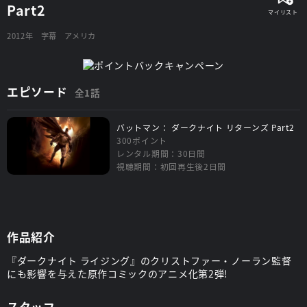
Part2
2012年
字幕
アメリカ
エピソード
全1話
バットマン： ダークナイト リターンズ Part2
300ポイント
レンタル期間：30日間
視聴期間：初回再生後2日間
作品紹介
『ダークナイト ライジング』のクリストファー・ノーラン監督
にも影響を与えた原作コミックのアニメ化第2弾!
スタッフ