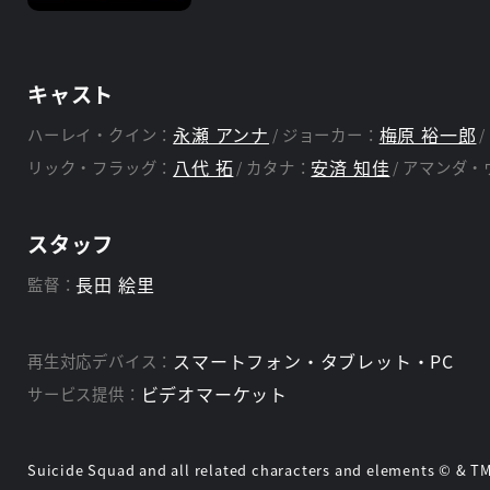
キャスト
永瀬 アンナ
梅原 裕一郎
ハーレイ・クイン：
ジョーカー：
八代 拓
安済 知佳
リック・フラッグ：
カタナ：
アマンダ・
スタッフ
長田 絵里
監督：
スマートフォン・タブレット・PC
再生対応デバイス：
ビデオマーケット
サービス提供：
Suicide Squad and all related characters and elements © & T