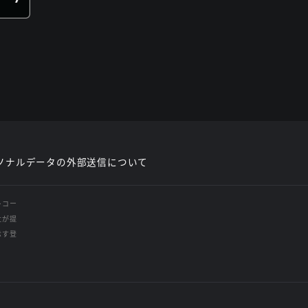
ソナルデータの外部送信について
レコー
社が提
示す登