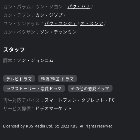
カン・パラム／ウン・ソヨン：
パク・ハナ
カン・テプン：
カン・ジソプ
ユン・サンドゥル：
パク・ユンジェ
オ・スンア
カン・ベクサン：
ソン・チャンミン
スタッフ
脚本：
ソン・ジョンニム
テレビドラマ
韓流(韓国)ドラマ
ラブストーリー・恋愛ドラマ
その他の恋愛ドラマ
再生対応デバイス：
スマートフォン・タブレット・PC
サービス提供：
ビデオマーケット
Licensed by KBS Media Ltd. (c) 2022 KBS. All rights reserved