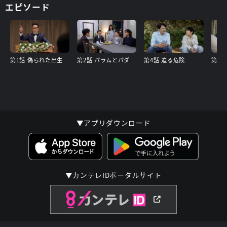
エピソード
第1話 偽られた出生
第2話 パラムとパダ
第4話 迫る危険
第5
▼アプリダウンロード
▼カンテレIDポータルサイト