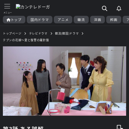
トップ
国内ドラマ
アニメ
韓流
洋画
邦画
トップページ
テレビドラマ
韓流(韓国)ドラマ
テプンの花嫁～愛と復讐の羅針盤
第3話 ある誤解