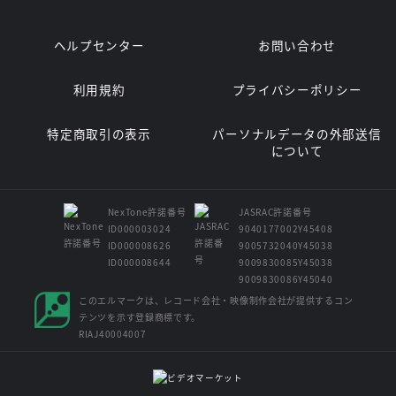
ヘルプセンター
お問い合わせ
利用規約
プライバシーポリシー
特定商取引の表示
パーソナルデータの外部送信
について
NexTone許諾番号
JASRAC許諾番号
ID000003024
9040177002Y45408
ID000008626
9005732040Y45038
ID000008644
9009830085Y45038
9009830086Y45040
このエルマークは、レコード会社・映像制作会社が提供するコン
テンツを示す登録商標です。
RIAJ40004007