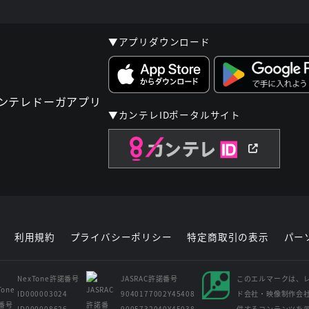
▼アプリダウンロード
▼カンテレIDポータルサイト
利用規約
プライバシーポリシー
特定商取引の表示
パー
NexTone許諾番号
JASRAC許諾番号
このエルマークは、
ID000003024
9040177002Y45408
ド会社・映像制作会
ID000008626
9005732040Y45038
供するコンテンツを