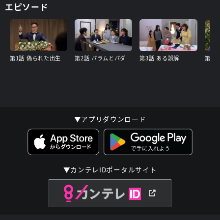
エピソード
第1話 偽られた出生
第2話 パラムとパダ
第3話 ある誤解
第4話
▼アプリダウンロード
▼カンテレIDポータルサイト