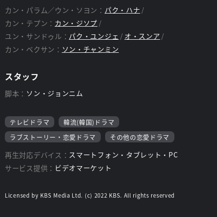
カン・パラム／ウン・ソヨン：
パク・ハナ
カン・テプン：
カン・ジソプ
ユン・サンドゥル：
パク・ユンジェ
オ・スンア
カン・ベクサン：
ソン・チャンミン
スタッフ
脚本：
ソン・ジョンニム
テレビドラマ
韓流(韓国)ドラマ
ラブストーリー・恋愛ドラマ
その他の恋愛ドラマ
再生対応デバイス：
スマートフォン・タブレット・PC
サービス提供：
ビデオマーケット
Licensed by KBS Media Ltd. (c) 2022 KBS. All rights reserved