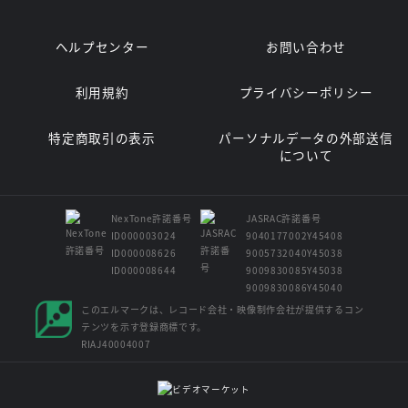
ヘルプセンター
お問い合わせ
利用規約
プライバシーポリシー
特定商取引の表示
パーソナルデータの外部送信
について
NexTone許諾番号
JASRAC許諾番号
ID000003024
9040177002Y45408
ID000008626
9005732040Y45038
ID000008644
9009830085Y45038
9009830086Y45040
このエルマークは、レコード会社・映像制作会社が提供するコン
テンツを示す登録商標です。
RIAJ40004007