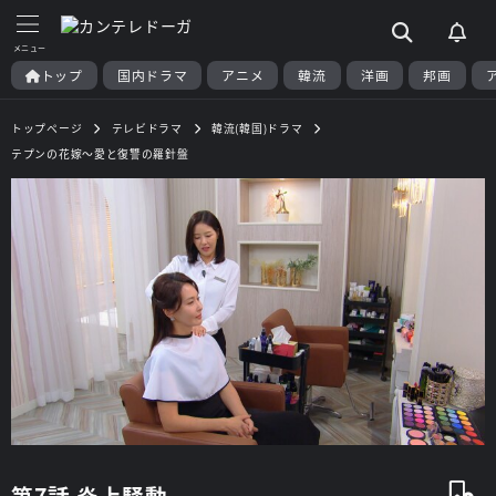
トップ
国内ドラマ
アニメ
韓流
洋画
邦画
トップページ
テレビドラマ
韓流(韓国)ドラマ
テプンの花嫁～愛と復讐の羅針盤
第7話 炎上騒動