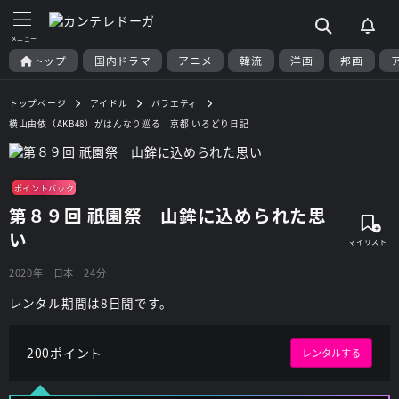
トップ
国内ドラマ
アニメ
韓流
洋画
邦画
トップページ
アイドル
バラエティ
横山由依（AKB48）がはんなり巡る 京都 いろどり日記
ポイントバック
第８９回 祇園祭 山鉾に込められた思
い
2020年
日本
24分
レンタル期間は8日間です。
200ポイント
レンタルする