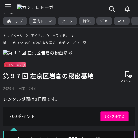
トップ
国内ドラマ
アニメ
韓流
洋画
邦画
トップページ
アイドル
バラエティ
横山由依（AKB48）がはんなり巡る 京都 いろどり日記
ポイントバック
第９７回 左京区岩倉の秘密基地
2020年
日本
24分
レンタル期間は8日間です。
200ポイント
レンタルする