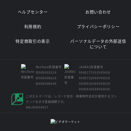
ヘルプセンター
お問い合わせ
利用規約
プライバシーポリシー
特定商取引の表示
パーソナルデータの外部送信
について
NexTone許諾番号
JASRAC許諾番号
ID000003024
9040177002Y45408
ID000008626
9005732040Y45038
ID000008644
9009830085Y45038
9009830086Y45040
このエルマークは、レコード会社・映像制作会社が提供するコン
テンツを示す登録商標です。
RIAJ40004007