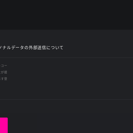
ソナルデータの外部送信について
レコー
社が提
示す登