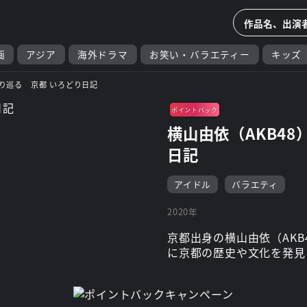
画
アジア
海外ドラマ
お笑い・バラエティー
キッズ
なり巡る 京都 いろどり日記
ポイントバック
横山由依（AKB4
日記
アイドル
バラエティ
2020年
京都出身の横山由依（AKB
に京都の歴史や文化を発見