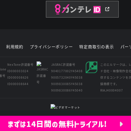
利用規約
プライバシーポリシー
特定商取引の表示
パー
NexTone許諾番号
JASRAC許諾番号
このエルマークは、
ID000003024
9040177002Y45408
ド会社・映像制作会
ID000008626
9005732040Y45038
供するコンテンツを
ID000008644
9009830085Y45038
録商標です。
9009830086Y45040
RIAJ40004007
Copyright © Kansai Television Co. Ltd. All Rights Reserved.
まずは14日間の無料トライアル!