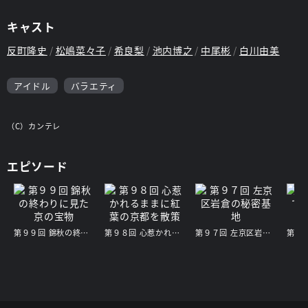
キャスト
反町隆史
松嶋菜々子
希良梨
池内博之
中尾彬
白川由美
アイドル
バラエティ
（C）カンテレ
エピソード
第９９回 錦秋の終わりに見た 京の宝物
第９８回 心惹かれるままに紅葉の京都を散策
第９７回 左京区岩倉の秘密基地