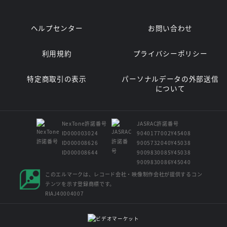
ヘルプセンター
お問い合わせ
利用規約
プライバシーポリシー
特定商取引の表示
パーソナルデータの外部送信
について
NexTone許諾番号
JASRAC許諾番号
ID000003024
9040177002Y45408
ID000008626
9005732040Y45038
ID000008644
9009830085Y45038
9009830086Y45040
このエルマークは、レコード会社・映像制作会社が提供するコン
テンツを示す登録商標です。
RIAJ40004007