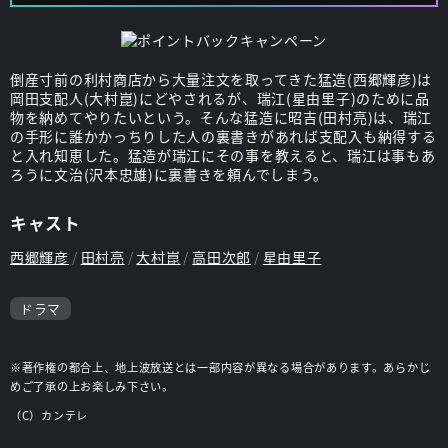
倒産寸前の利村商店から大量注文を取ってきた猛造(西郷輝彦)は
岡田支配人(大村崑)にどやされるが、瑞江(星由里子)のために品
物を納めてやりたいという。そんな猛造に昭吉(田村亮)は、瑞江
の手形に誰かかっちりした人の裏書きがあれば支配入も納得する
と入れ知恵した。猛造が瑞江にその事を教えると、瑞江は事もあ
ろうに文治(沢本忠雄)に裏書きを頼んでしまう。
キャスト
西郷輝彦
田村亮
大村崑
高田次郎
星由里子
ドラマ
※著作権の都合上、地上波放送とは一部内容が異なる場合があります。あらかじ
めご了承の上お楽しみ下さい。
（C）カンテレ