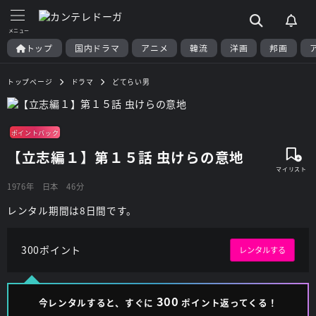
トップ
国内ドラマ
アニメ
韓流
洋画
邦画
トップページ
ドラマ
どてらい男
ポイントバック
【立志編１】第１５話 虫けらの意地
1976年
日本
46分
レンタル期間は8日間です。
300ポイント
レンタルする
300
今レンタルすると、すぐに
ポイント返ってくる！