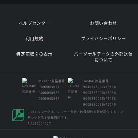
ヘルプセンター
お問い合わせ
利用規約
プライバシーポリシー
特定商取引の表示
パーソナルデータの外部送信
について
NexTone許諾番号
JASRAC許諾番号
ID000003024
9040177002Y45408
ID000008626
9005732040Y45038
ID000008644
9009830085Y45038
9009830086Y45040
このエルマークは、レコード会社・映像制作会社が提供するコン
テンツを示す登録商標です。
RIAJ40004007