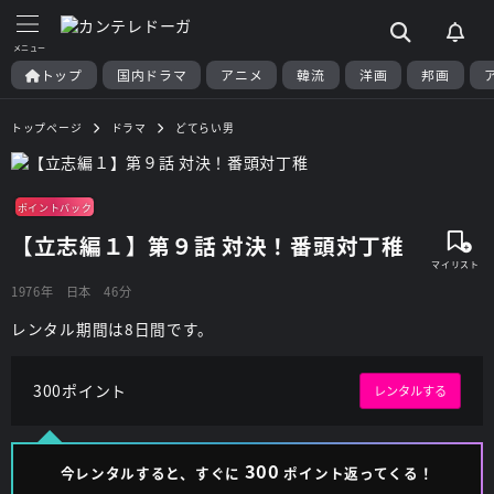
トップ
国内ドラマ
アニメ
韓流
洋画
邦画
トップページ
ドラマ
どてらい男
ポイントバック
【立志編１】第９話 対決！番頭対丁稚
1976年
日本
46分
レンタル期間は8日間です。
300ポイント
レンタルする
300
今レンタルすると、すぐに
ポイント返ってくる！