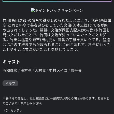
竹田(高田次郎)の命令で鍵がしめられたことにより、猛造(西郷輝
彦)と同じ料亭で芸者遊びをしていた文治(沢本忠雄)までもが閉
め出されてしまった。翌朝、文治が岡田支配人(大村崑)や竹田を
問いただしたことで、竹田は文治が帰っていなかったことを知
る。竹田は猛造や昭吉(田村亮)、当番の丁稚を責め立てる。猛造
はほかの丁稚までもが殴られることに耐え切れず、料亭に行った
ことやそこに文治が居たことを話してしまう。
キャスト
西郷輝彦
田村亮
大村崑
中村メイコ
扇千景
ドラマ
※著作権の都合上、地上波放送とは一部内容が異なる場合があります。あらかじ
めご了承の上お楽しみ下さい。
（C）カンテレ