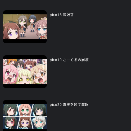
pico18 蔵迷宮
pico19 さーくるの崩壊
pico20 真実を映す魔眼