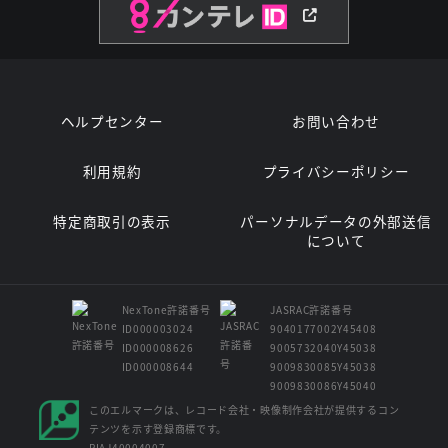
ヘルプセンター
お問い合わせ
利用規約
プライバシーポリシー
特定商取引の表示
パーソナルデータの外部送信
について
NexTone許諾番号
JASRAC許諾番号
ID000003024
9040177002Y45408
ID000008626
9005732040Y45038
ID000008644
9009830085Y45038
9009830086Y45040
このエルマークは、レコード会社・映像制作会社が提供するコン
テンツを示す登録商標です。
RIAJ40004007