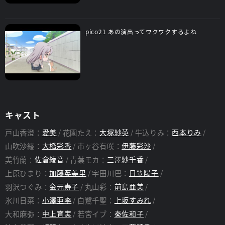
pico21 あの演出ってワクワクするよね
キャスト
戸山香澄：
愛美
花園たえ：
大塚紗英
牛込りみ：
西本りみ
山吹沙綾：
大橋彩香
市ヶ谷有咲：
伊藤彩沙
美竹蘭：
佐倉綾音
青葉モカ：
三澤紗千香
上原ひまり：
加藤英美里
宇田川巴：
日笠陽子
羽沢つぐみ：
金元寿子
丸山彩：
前島亜美
氷川日菜：
小澤亜李
白鷺千聖：
上坂すみれ
大和麻弥：
中上育実
若宮イブ：
秦佐和子