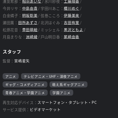
湊友希那：
相羽あいな
氷川紗夜：
工藤晴香
今井リサ：
中島由貴
宇田川あこ：
櫻川めぐ
白金燐子：
明坂聡美
弦巻こころ：
伊藤美来
瀬田薫：
田所あずさ
北沢はぐみ：
吉田有里
松原花音：
豊田萌絵
ミッシェル：
黒沢ともよ
月島まりな：
洲崎綾
戸山明日香：
尾崎由香
スタッフ
監督：
宮嶋星矢
アニメ
テレビアニメ・UHF・深夜アニメ
ギャグ・コメディアニメ
萌え系ギャグアニメ
青春アニメ・学園アニメ
学園アニメ
再生対応デバイス：
スマートフォン・タブレット・PC
サービス提供：
ビデオマーケット