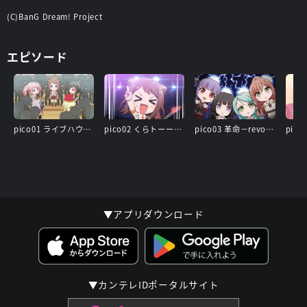
(C)BanG Dream! Project
エピソード
pico01 ライブハウス「さーくる」
pico02 くらトーーーーク
pico03 革命－revolution－
▼アプリダウンロード
▼カンテレIDポータルサイト