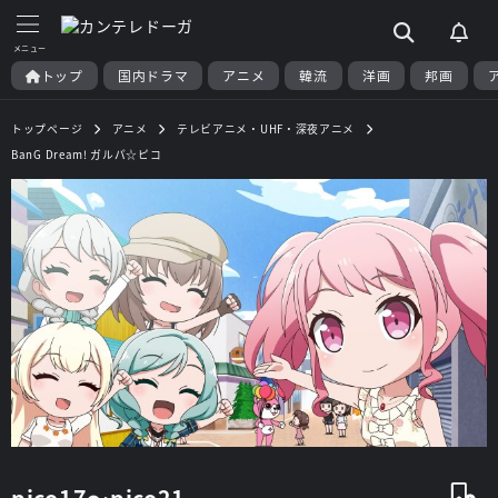
トップ
国内ドラマ
アニメ
韓流
洋画
邦画
トップページ
アニメ
テレビアニメ・UHF・深夜アニメ
BanG Dream! ガルパ☆ピコ
pico17～pico21