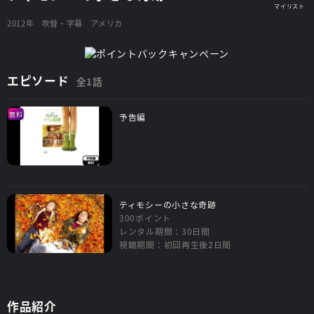
2012年
吹替・字幕
アメリカ
エピソード
全1話
無料
予告編
ティモシーの小さな奇跡
300ポイント
レンタル期間：30日間
視聴期間：初回再生後2日間
作品紹介