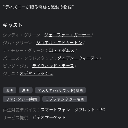
"ディズニーが贈る奇跡と感動の物語"
キャスト
シンディ・グリーン：
ジェニファー・ガーナー
ジム・グリーン：
ジョエル・エドガートン
ティモシー・グリーン：
CJ・アダムス
バーニス・クラドスタッフ：
ダイアン・ウィースト
ビッグ・ジム：
デイヴィッド・モース
ジョニ：
オデヤ・ラッシュ
映画
洋画
アメリカ(ハリウッド)映画
ファンタジー映画
ラブファンタジー映画
再生対応デバイス：
スマートフォン・タブレット・PC
サービス提供：
ビデオマーケット