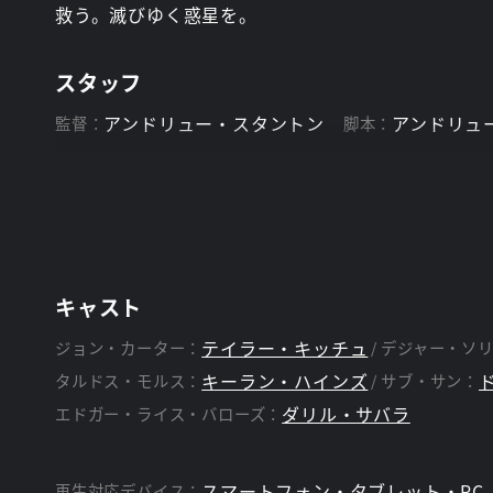
救う。滅びゆく惑星を。
スタッフ
アンドリュー・スタントン
アンドリュ
監督：
脚本：
キャスト
テイラー・キッチュ
ジョン・カーター：
デジャー・ソ
キーラン・ハインズ
タルドス・モルス：
サブ・サン：
ダリル・サバラ
エドガー・ライス・バローズ：
スマートフォン・タブレット・PC
再生対応デバイス：