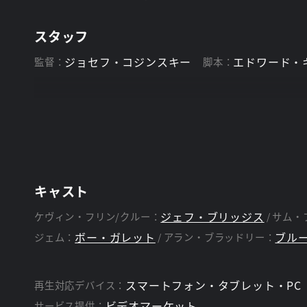
スタッフ
ジョセフ・コジンスキー
エドワード・
監督：
脚本：
キャスト
ジェフ・ブリッジス
ケヴィン・フリン/クルー：
サム・
ボー・ガレット
ブル
ジェム：
アラン・ブラッドリー：
スマートフォン・タブレット・PC
再生対応デバイス：
ビデオマーケット
サービス提供：