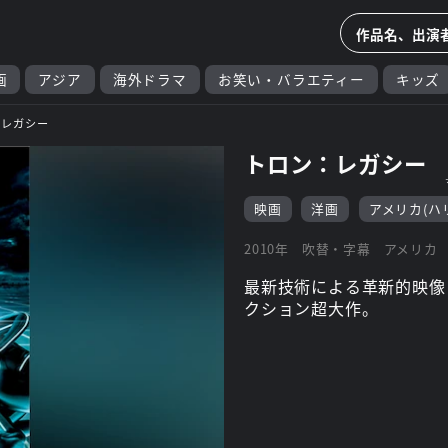
画
アジア
海外ドラマ
お笑い・バラエティー
キッズ
：レガシー
トロン：レガシー
映画
洋画
アメリカ(ハ
2010年
吹替・字幕
アメリカ
最新技術による革新的映像
クション超大作。