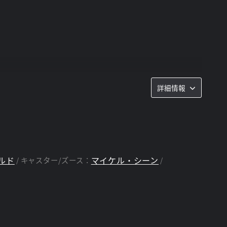
詳細情報
ルド
マイケル・シーン
キャスター/ズース：