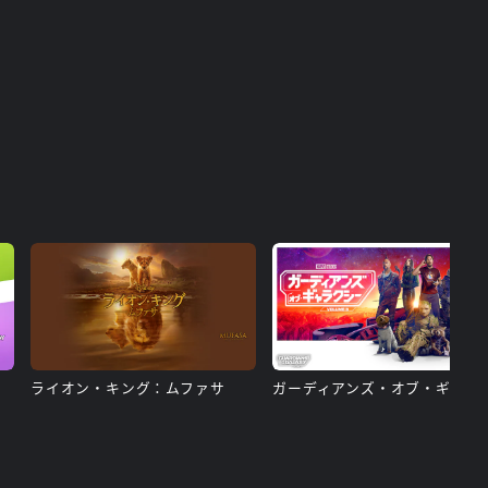
ライオン・キング：ムファサ
ガーディアンズ・オブ・ギャ