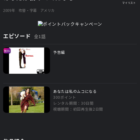
2009年
吹替・字幕
アメリカ
エピソード
全1話
無料
予告編
あなたは私のムコになる
300ポイント
レンタル期間：30日間
視聴期間：初回再生後2日間