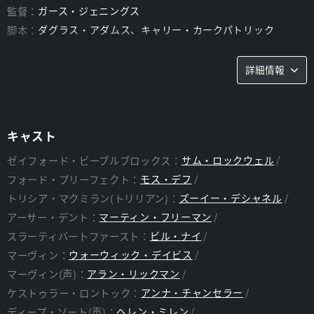
監督：
ガース・ジェニングス
脚本：
ダグラス・アダムス、キャリー・カークパトリック
詳細情報
キャスト
ゼイフォード・ビーブルブロックス：
サム・ロックウェル
フォード・プリーフェクト：
モス・デフ
トリシア・マクミラン(トリリアン)：
ズーイー・デシャネル
アーサー・デント：
マーティン・フリーマン
スラーティバートファースト：
ビル・ナイ
マーヴィン：
ウォーウィック・デイビス
マーヴィン(声)：
アラン・リックマン
ケストゥラー・ロントック：
アンナ・チャンセラー
ディープ・ソート(声)：
ヘレン・ミレン