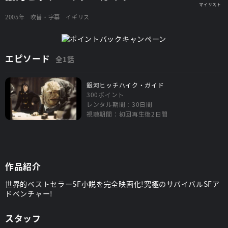
2005年
吹替・字幕
イギリス
エピソード
全1話
銀河ヒッチハイク・ガイド
300ポイント
レンタル期間：30日間
視聴期間：初回再生後2日間
作品紹介
世界的ベストセラーSF小説を完全映画化!究極のサバイバルSFア
ドベンチャー!
スタッフ