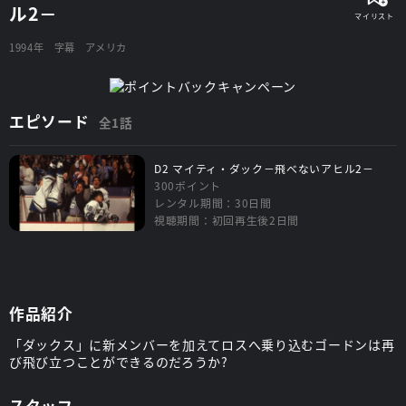
ル2－
1994年
字幕
アメリカ
エピソード
全1話
D2 マイティ・ダック－飛べないアヒル2－
300ポイント
レンタル期間：30日間
視聴期間：初回再生後2日間
作品紹介
「ダックス」に新メンバーを加えてロスへ乗り込むゴードンは再
び飛び立つことができるのだろうか?
スタッフ