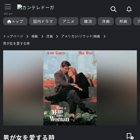
トップ
国内ドラマ
アニメ
韓流
洋画
邦画
トップページ
映画
洋画
アメリカ(ハリウッド)映画
男が女を愛する時
男が女を愛する時