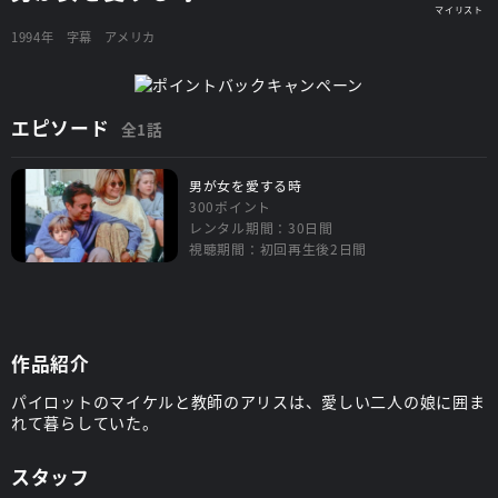
1994年
字幕
アメリカ
エピソード
全1話
男が女を愛する時
300ポイント
レンタル期間：30日間
視聴期間：初回再生後2日間
作品紹介
パイロットのマイケルと教師のアリスは、愛しい二人の娘に囲ま
れて暮らしていた。
スタッフ