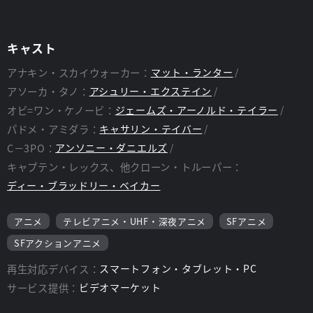
練。アナキンは忌まわしい過去に取りつかれ、アソーカは同胞を
解放するために奮闘し、敵陣に潜り込んだオビ=ワンは命がけの
賞金稼ぎトーナメントに参戦する。そしてフォース・シーズン衝
キャスト
撃のクライマックスでは、血も涙もない復讐の鬼と化した宿敵ダ
ース・モールが再び登場。壮大なアクション、不滅のキャラクタ
アナキン・スカイウォーカー：
マット・ランター
ー、『スター・ウォーズ』特有の痺れるような映像美とサウンド
アソーカ・タノ：
アシュリー・エクステイン
が押し寄せる『スター・ウォーズ:クローン・ウォーズ＜フォー
ス・シーズン＞』
オビ=ワン・ケノービ：
ジェームズ・アーノルド・テイラー
パドメ・アミダラ：
キャサリン・テイバー
C－3PO：
アンソニー・ダニエルズ
キャプテン・レックス、他クローン・トルーパー：
ディー・ブラッドリー・ベイカー
アニメ
テレビアニメ・UHF・深夜アニメ
SFアニメ
SFアクションアニメ
再生対応デバイス：
スマートフォン・タブレット・PC
サービス提供：
ビデオマーケット