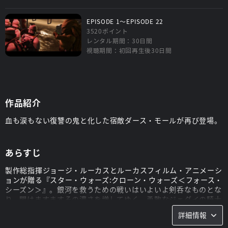
EPISODE 1～EPISODE 22
3520ポイント
レンタル期間：30日間
視聴期間：初回再生後30日間
作品紹介
血も涙もない復讐の鬼と化した宿敵ダース・モールが再び登場。
あらすじ
製作総指揮ジョージ・ルーカスとルーカスフィルム・アニメーシ
ョンが贈る『スター・ウォーズ:クローン・ウォーズ＜フォース・
シーズン＞』。銀河を救うための戦いはいよいよ剣呑なものとな
り、闇はますますその濃さを増してゆく。勇敢なジェダイの騎士
とクローン・トルーパーは他の星々を敵の軍勢から防衛し、水中
詳細情報
での激戦、夜の帳に包まれた世界での死闘を経て、冷酷非情なデ
ス・ウォッチに戦いを挑む。我らがヒーローを襲うかつてない試