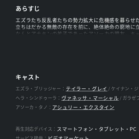
あらすじ
エズラたち反乱者たちの勢力拡大に危機感を募らせ
立ちはだかる無敵の存在を前に、絶体絶命の窮地に立
なんとアナキンの弟子であったアソーカの盟友、キ
映画『スター・ウォーズ』でもお馴染みのキャラク
エズラは真のジェダイとなり得るのか!?
キャスト
テイラー・グレイ
エズラ・ブリッジャー：
ケイナン・ジ
ヴァネッサ・マーシャル
ヘラ・シンドゥーラ：
ガラゼ
アシュリー・エクスタイン
アソーカ・タノ：
スマートフォン・タブレット・PC
再生対応デバイス：
ビデオマーケット
サービス提供：