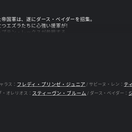
た帝国軍は、遂にダース・ベイダーを招集。
つエズラたちに心強い援軍が!
ャプテン・レックスが参戦する。
ターも登場する今シーズン、いよいよエズラとダース・ベイ
フレディ・プリンゼ・ジュニア
テ
ャラス：
サビーヌ・レン：
スティーヴン・ブルーム
ブ・オレリオス：
ダース・ベイダー：