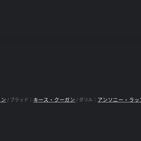
トン
キース・クーガン
アンソニー・ラッ
ブラッド：
ダリル：