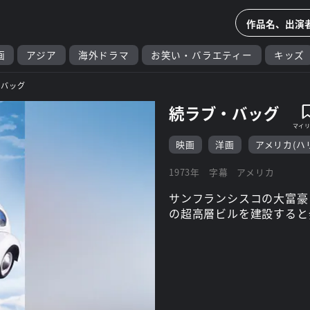
画
アジア
海外ドラマ
お笑い・バラエティー
キッズ
・バッグ
続ラブ・バッグ
映画
洋画
アメリカ(ハ
1973年
字幕
アメリカ
サンフランシスコの大富豪
の超高層ビルを建設すると