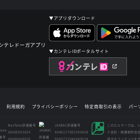
▼アプリダウンロード
▼カンテレIDポータルサイト
利用規約
プライバシーポリシー
特定商取引の表示
パー
NexTone許諾番号
JASRAC許諾番号
このエルマークは、
ID000003024
9040177002Y45408
ド会社・映像制作会
ID000008626
9005732040Y45038
供するコンテンツを