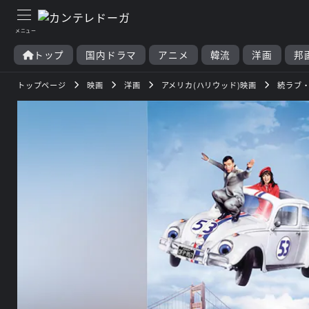
トップ
国内ドラマ
アニメ
韓流
洋画
邦
トップページ
映画
洋画
アメリカ(ハリウッド)映画
続ラブ