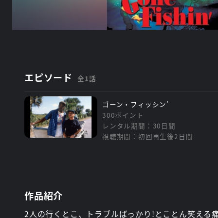
エピソード
全1話
ゴーン・フィッシン’
300ポイント
レンタル期間：30日間
視聴期間：初回再生後2日間
作品紹介
2人の行くとこ、トラブルばっかり!とことん笑える痛