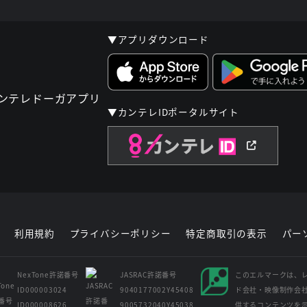
▼アプリダウンロード
▼カンテレIDポータルサイト
利用規約
プライバシーポリシー
特定商取引の表示
パー
NexTone許諾番号
JASRAC許諾番号
このエルマークは、
ID000003024
9040177002Y45408
ド会社・映像制作会
ID000008626
9005732040Y45038
供するコンテンツを