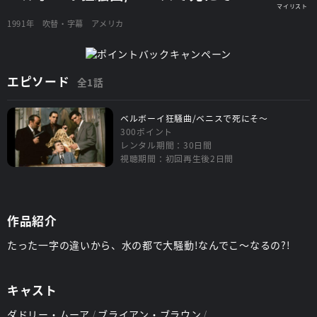
1991年
吹替・字幕
アメリカ
エピソード
全1話
ベルボーイ狂騒曲/ベニスで死にそ～
300ポイント
レンタル期間：30日間
視聴期間：初回再生後2日間
作品紹介
たった一字の違いから、水の都で大騒動!なんでこ～なるの?!
キャスト
ダドリー・ムーア
ブライアン・ブラウン