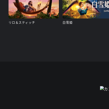
リロ＆スティッチ
白雪姫