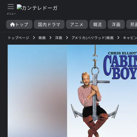
トップ
国内ドラマ
アニメ
韓流
洋画
邦
トップページ
映画
洋画
アメリカ(ハリウッド)映画
キャビン