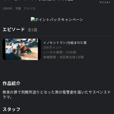
1989年
字幕
アメリカ
エピソード
全1話
イノセントマン/仕組まれた罠
300ポイント
レンタル期間：30日間
視聴期間：初回再生後2日間
作品紹介
無実の罪で刑務所送りとなった男の復讐劇を描いたサスペンスド
ラマ。
スタッフ