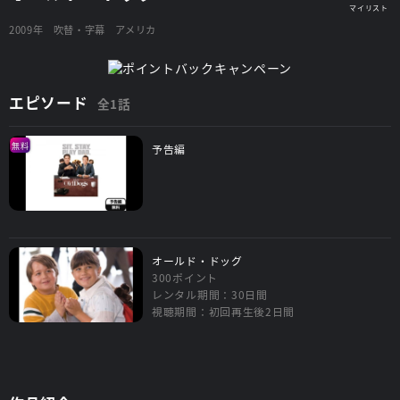
2009年
吹替・字幕
アメリカ
エピソード
全1話
無料
予告編
オールド・ドッグ
300ポイント
レンタル期間：30日間
視聴期間：初回再生後2日間