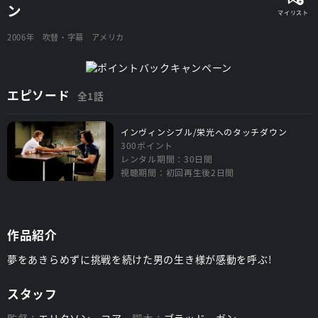
ン
2006年
吹替・字幕
アメリカ
エピソード
全1話
インヴィンシブル/栄光へのタッチダウン
300ポイント
レンタル期間：30日間
視聴期間：初回再生後2日間
作品紹介
夢をあきらめずに挑戦を続けた男の生き様が感動を呼ぶ!
スタッフ
エリクソン・コア
ブラッド・ガン